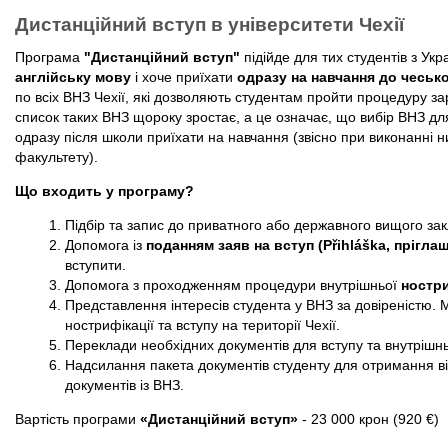
Дистанційний вступ в університети Чехії
Програма
"Дистанційний вступ"
підійде для тих студентів з Укр
англійську мову
і хоче приїхати
одразу на навчання до чеськ
по всіх ВНЗ Чехії, які дозволяють студентам пройти процедуру за
список таких ВНЗ щороку зростає, а це означає, що вибір ВНЗ для
одразу після школи приїхати на навчання (звісно при виконанні н
факультету).
Що входить у програму?
Підбір та запис до приватного або державного вищого зак
Допомога із
поданням заяв на вступ (Přihláška, пріглаш
вступити.
Допомога з проходженням процедури внутрішньої
ностри
Представлення інтересів студента у ВНЗ за довіреністю
нострифікації та вступу на території Чехії.
Переклади необхідних документів для вступу та внутрішнь
Надсилання пакета документів студенту для отримання ві
документів із ВНЗ.
Вартість програми
«Дистанційний вступ»
- 23 000 крон (920 €)