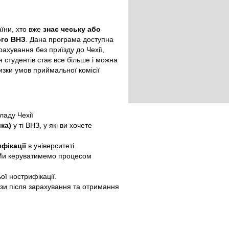
аїни, хто вже
знає чеську або
ого ВНЗ
. Дана програма доступна
рахування без приїзду до Чехії,
 студентів стає все більше і можна
изки умов приймальної комісії
ладу Чехії
ка)
у ті ВНЗ, у які ви хочете
фікації
в університеті .
. Ми керуватимемо процесом
ої нострифікації.
зи після зарахування та отримання