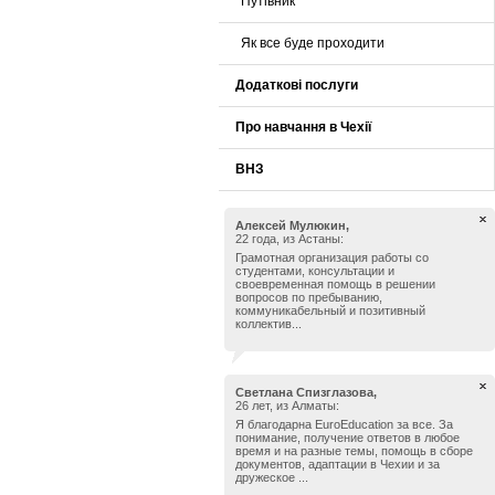
Путівник
Як все буде проходити
Додаткові послуги
Про навчання в Чехії
ВНЗ
Алексей Мулюкин,
22 года, из Астаны:
Грамотная организация работы со
студентами, консультации и
своевременная помощь в решении
вопросов по пребыванию,
коммуникабельный и позитивный
коллектив...
Светлана Спизглазова,
26 лет, из Алматы:
Я благодарна EuroEducation за все. За
понимание, получение ответов в любое
время и на разные темы, помощь в сборе
документов, адаптации в Чехии и за
дружеское ...