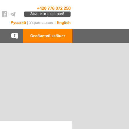
+420 776 072 258
Замовити зворотний
дзвінок
Русский
| Українською |
English
Особистий кабінет