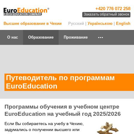
+420 776 072 258
Заказать обратный звонок
Высшее образование в Чехии
Русский |
Українською
|
English
...
О нас
Образование
Проживание
Путеводитель по программам
EuroEducation
Программы обучения в учебном центре
EuroEducation на учебный год 2025/2026
Если Вы собираетесь на учебу в Чехию,
задумались о получении высшего или