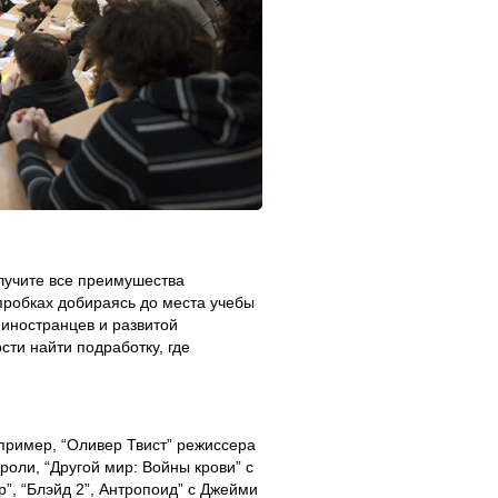
олучите все преимушества
 пробках добираясь до места учебы
 иностранцев и развитой
сти найти подработку, где
пример, “Оливер Твист” режиссера
роли, “Другой мир: Войны крови” с
р”, “Блэйд 2”, Антропоид” с Джейми