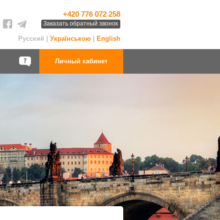
+420 776 072 258
Заказать обратный звонок
Русский |
Українською
|
English
Личный кабинет