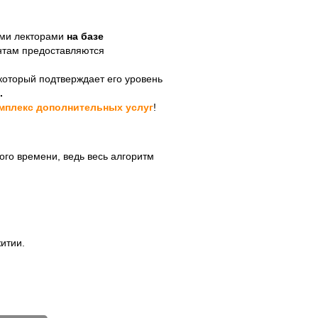
ыми лекторами
на базе
ентам предоставляются
 который подтверждает его уровень
.
мплекс дополнительных услуг
!
ого времени, ведь весь алгоритм
итии.