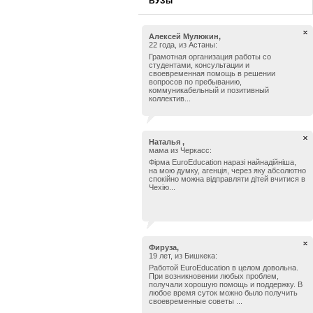
ВУЗы
Алексей Мулюкин,
22 года, из Астаны:
Грамотная организация работы со
студентами, консультации и
своевременная помощь в решении
вопросов по пребыванию,
коммуникабельный и позитивный
коллектив...
Наталья ,
мама из Черкасс:
Фірма EuroEducation наразі найнадійніша,
на мою думку, агенція, через яку абсолютно
спокійно можна відправляти дітей вчитися в
Чехію...
Фируза,
19 лет, из Бишкека:
Работой EuroEducation в целом довольна.
При возникновении любых проблем,
получали хорошую помощь и поддержку. В
любое время суток можно было получить
своевременные советы ...