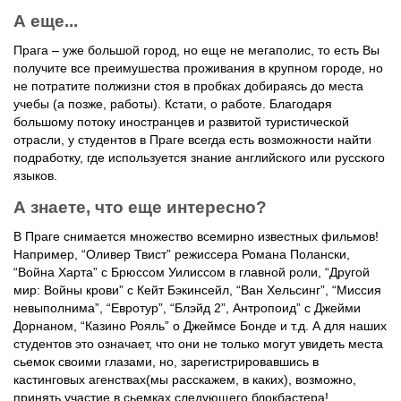
А еще...
Прага – уже большой город, но еще не мегаполис, то есть Вы
получите все преимушества проживания в крупном городе, но
не потратите полжизни стоя в пробках добираясь до места
учебы (а позже, работы). Кстати, о работе. Благодаря
большому потоку иностранцев и развитой туристической
отрасли, у студентов в Праге всегда есть возможности найти
подработку, где используется знание английского или русского
языков.
А знаете, что еще интересно?
В Праге снимается множество всемирно известных фильмов!
Например, “Оливер Твист” режиссера Романа Полански,
“Война Харта” с Брюссом Уилиссом в главной роли, “Другой
мир: Войны крови” с Кейт Бэкинсейл, “Ван Хельсинг”, “Миссия
невыполнима”, “Евротур”, “Блэйд 2”, Антропоид” с Джейми
Дорнаном, “Казино Рояль” о Джеймсе Бонде и т.д. А для наших
студентов это означает, что они не только могут увидеть места
сьемок своими глазами, но, зарегистрировавшись в
кастинговых агенствах(мы расскажем, в каких), возможно,
принять участие в сьемках следующего блокбастера!