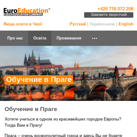
+420 776 072 258
Замовити зворотний
дзвінок
Вища освіта в Чехії
Русский
| Українською |
English
...
Про нас
Освіта
Проживання
Обучение в Праге
Обучение в Праге
Хотите учиться в одном из красивейших городов Европы?
Тогда Вам в Прагу!
Прага – очень космополитный город и здесь Вы не будете