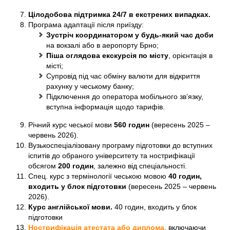
Цілодобова підтримка 24/7 в екстрених випадках.
Програма адаптації після приїзду:
Зустріч координатором у будь-який час доби
на вокзалі або в аеропорту Брно;
Піша оглядова екскурсія по місту
, орієнтація в
місті;
Супровід під час обміну валюти для відкриття
рахунку у чеському банку;
Підключення до оператора мобільного зв’язку,
вступна інформація щодо тарифів.
Річний курс чеської мови
560 годин
(вересень 2025 –
червень 2026).
Вузькоспеціалізовану програму підготовки до вступних
іспитів до обраного університету та нострифікації
обсягом
200 годин
, залежно від спеціальності.
Спец. курс з термінології чеською мовою
40 годин,
входить у блок підготовки
(вересень 2025 – червень
2026).
Курс англійської мови.
40 годин, входить у блок
підготовки
Нострифікація атестата або диплома
, включаючи