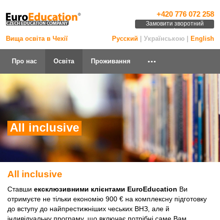
+420 776 072 258
Замовити зворотний
дзвінок
Вища освіта в Чехії
Русский
| Українською |
English
...
Про нас
Освіта
Проживання
All inclusive
All inclusive
Ставши
ексклюзивними клієнтами EuroEducation
Ви
отримуєте не тільки економію 900 € на комплексну підготовку
до вступу до найпрестижніших чеських ВНЗ, але й
індивідуальну програму, що включає потрібні саме Вам